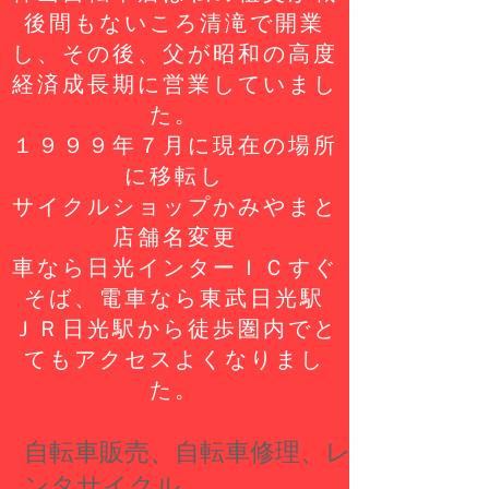
後間もないころ清滝で開業
し、その後、父が昭和の高度
経済成長期に営業していまし
た。
１９９９年７月に現在の場所
に移転し
サイクルショップかみやまと
店舗名変更
車なら日光インターＩＣすぐ
そば、電車なら東武日光駅
ＪＲ日光駅から徒歩圏内でと
てもアクセスよくなりまし
た。
自転車販売、自転車修理、レ
ンタサイクル