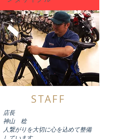
​STAFF
店長
神山 稔
人繋がりを大切に心を込めて​整備
しています。