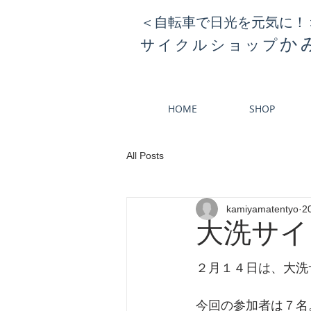
＜自転車で日光を元気に！
か
サイクルショップ
HOME
SHOP
All Posts
kamiyamatentyo
2
大洗サイ
２月１４日は、大洗
今回の参加者は７名