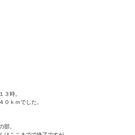
１３時。
４０ｋｍでした。
の部。
んはここまでで終了ですが、