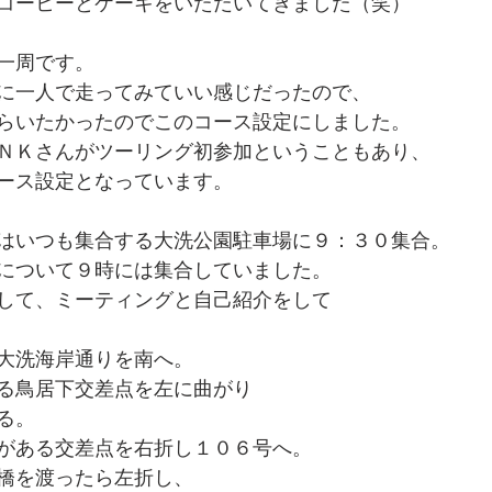
コーヒーとケーキをいただいてきました（笑）
一周です。
に一人で走ってみていい感じだったので、
らいたかったのでこのコース設定にしました。
ＮＫさんがツーリング初参加ということもあり、
ース設定となっています。
はいつも集合する大洗公園駐車場に９：３０集合。
について９時には集合していました。
して、ミーティングと自己紹介をして
大洗海岸通りを南へ。
る鳥居下交差点を左に曲がり
る。
がある交差点を右折し１０６号へ。
橋を渡ったら左折し、