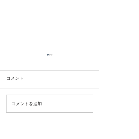
コメント
コメントを追加…
大洗サイクリング２０２
リアカーのタイ
１
承ります！