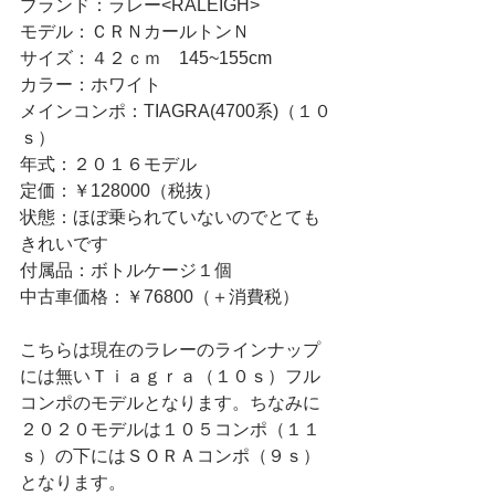
ブランド：ラレー<RALEIGH>
モデル：ＣＲＮカールトンＮ
サイズ：４２ｃｍ　145~155cm
カラー：ホワイト
メインコンポ：TIAGRA(4700系)（１０
ｓ）
年式：２０１６モデル
定価：￥128000（税抜）
状態：ほぼ乗られていないのでとても
きれいです
付属品：ボトルケージ１個
中古車価格：￥76800（＋消費税）
こちらは現在のラレーのラインナップ
には無いＴｉａｇｒａ（１０ｓ）フル
コンポのモデルとなります。ちなみに
２０２０モデルは１０５コンポ（１１
ｓ）の下にはＳＯＲＡコンポ（９ｓ）
となります。