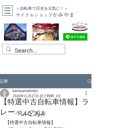
＜自転車で日光を元気に！＞
かみやま
サイクルショップ
記事
kamiyamatentyo
2020年11月27日
読了時間: 1分
【特選中古自転車情報】ラ
レー<RALEIGH>
【特選中古自転車情報】