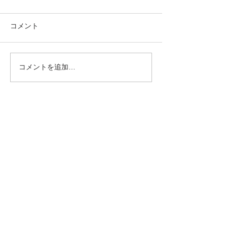
コメント
コメントを追加…
大洗サイクリング２０２
リアカーのタイ
１
承ります！
Contact Me
〒321-1422
栃木県
日光市宝殿30-9
Tel
0288-54-0767