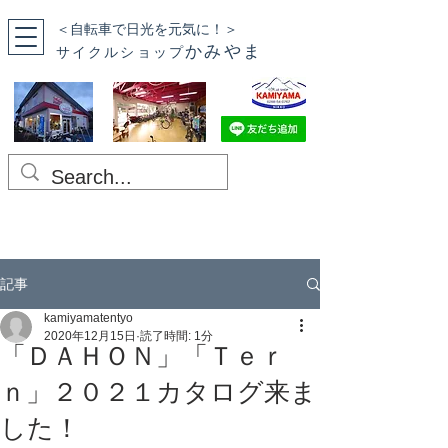
＜自転車で日光を元気に！＞
かみやま
サイクルショップ
記事
kamiyamatentyo
2020年12月15日
読了時間: 1分
「ＤＡＨＯＮ」「Ｔｅｒ
ｎ」２０２１カタログ来ま
した！