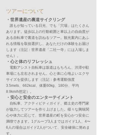
ツアーについて
・世界遺産の裏道サイクリング
誰もが知っている日光、でも「穴場」はたくさん
あります。徒歩以上の行動範囲と車以上の自由度が
ある自転車で裏道を訪ねるツアー。観光案内にあふ
れる情報を取捨選択し、あなただけの体験をお届け
します（注記：世界遺産「二社一寺」には入場しま
せん）。
・心と体のリフレッシュ
電動アシスト自転車は坂道はもちろん、渋滞や駐
車場にも左右されません。心と体に心地よいエクサ
サイズを提供します（注記：参考運動強度
3.5mets、662kcal、体重60kg、180分、平均
8.9km/h想定）。
・安心と安全のエンターテイメント
自転車、アクティビティガイド、郷土史の専門家
が協力してツアーを作り上げました。様々な興味関
心や体力に応じて、世界遺産の町を安心かつ安全に
満喫できます。1グループ3人まではガイド1人、4〜
6人の場合はガイド2人がついて、安全確保に努めま
す。