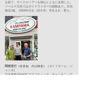
を経て、サイクルツアーを神山とともに企画した。
ツールド日光ではガイドライダーの経験あり。日光
検定2級。1968年日光（旧今市）市生まれ・育ち。
関根宣行（せきね のぶゆき）
［ガイドネーム・ジ
ャンボ］
日光鬼怒川NAOCでラフティング、キャニオニング
と出会う。みなかみ市のCanyonsでキャニオニング
を学び、ニュージーランドで４季ガイドを経験後に
独立、日光ジャンボ（日光市久次良町1790-1）を主
催して6年。キャニオニングをメインにsupツアー、
パックラフトツアーなども提供。宇都宮市在住。
1982年生まれ。「WAFAアドバンスレベル（レギュ
ラーコース）」（ウィルダネス・メディカル・アソ
シエイツ・ジャパン）修了。