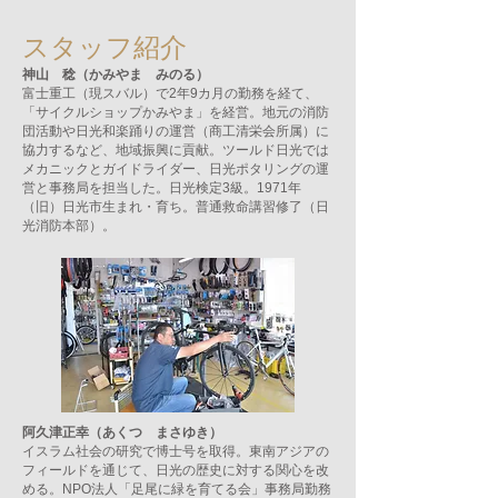
スタッフ紹介
神山 稔（かみやま みのる）
富士重工（現スバル）で2年9カ月の勤務を経て、
「サイクルショップかみやま」を経営。地元の消防
団活動や日光和楽踊りの運営（商工清栄会所属）に
協力するなど、地域振興に貢献。ツールド日光では
メカニックとガイドライダー、日光ポタリングの運
営と事務局を担当した。日光検定3級。1971年
（旧）日光市生まれ・育ち。普通救命講習修了（日
光消防本部）。
阿久津正幸（あくつ まさゆき）
イスラム社会の研究で博士号を取得。東南アジアの
フィールドを通じて、日光の歴史に対する関心を改
める。NPO法人「足尾に緑を育てる会」事務局勤務